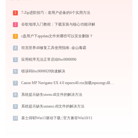
1
7-Zip进阶技巧：老用户必备的6个实用方法
2
谷歌地球入门教程：下载安装与核心功能详解
3
c盘用户下appdata文件夹哪些可以安全删除？
4
坦克世界dll修复工具使用指南 -金山毒霸
5
应用程序无法正常启动0xc0000096
6
错误码0xc0000020快速解决
7
Canon MP Navigator EX 4.0 mpnex40.exe加载mpnsmgr.dll文件丢失处理办法
8
系统提示缺失storm.dll文件的解决方法
9
系统提示缺失uniansi.dll文件的解决方法
10
基士得耶Win11驱动下载 | 官方兼容Win10/11