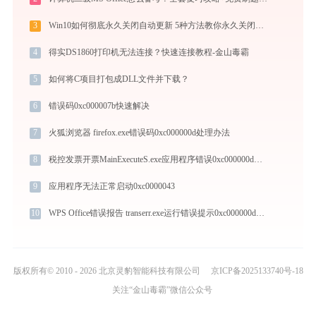
3
Win10如何彻底永久关闭自动更新 5种方法教你永久关闭win10自动更新
4
得实DS1860打印机无法连接？快速连接教程-金山毒霸
5
如何将C项目打包成DLL文件并下载？
6
错误码0xc000007b快速解决
7
火狐浏览器 firefox.exe错误码0xc000000d处理办法
8
税控发票开票MainExecuteS.exe应用程序错误0xc000000d解决方法
9
应用程序无法正常启动0xc0000043
10
WPS Office错误报告 transerr.exe运行错误提示0xc000000d的解决办法
版权所有© 2010 - 2026 北京灵豹智能科技有限公司
京ICP备2025133740号-18
关注“金山毒霸”微信公众号