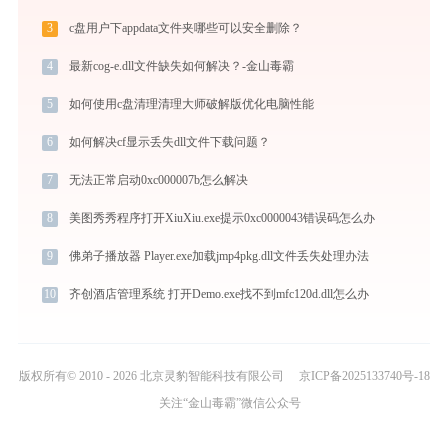
3
c盘用户下appdata文件夹哪些可以安全删除？
4
最新cog-e.dll文件缺失如何解决？-金山毒霸
5
如何使用c盘清理清理大师破解版优化电脑性能
6
如何解决cf显示丢失dll文件下载问题？
7
无法正常启动0xc000007b怎么解决
8
美图秀秀程序打开XiuXiu.exe提示0xc0000043错误码怎么办
9
佛弟子播放器 Player.exe加载jmp4pkg.dll文件丢失处理办法
10
齐创酒店管理系统 打开Demo.exe找不到mfc120d.dll怎么办
版权所有© 2010 - 2026 北京灵豹智能科技有限公司
京ICP备2025133740号-18
关注“金山毒霸”微信公众号