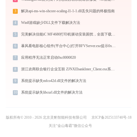
3
解决api-ms-win-shcore-scaling-l1-1-1.dll丢失问题的终极指南
4
Win8游戏缺少DLL文件下载解决方法
5
完美解决佳能iC MF4680打印机驱动安装困扰，全面下载安装教程
6
暴风看电影核心组件(平台中心)打开BFVServer.exe提示0xc0000008错误码怎么办
7
应用程序无法正常启动0xc0000020
8
浙江农商联合银行企业互联 ZJNXEbankInter_Client.exe系统错误libcurl.dll丢失如何解决
9
系统提示缺失mfco42d.dll文件的解决方法
10
系统提示缺失libcurl.dll文件的解决方法
版权所有© 2010 - 2026 北京灵豹智能科技有限公司
京ICP备2025133740号-18
关注“金山毒霸”微信公众号