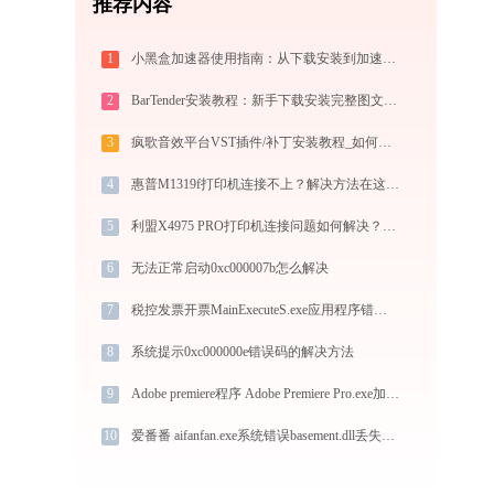
推荐内容
1
小黑盒加速器使用指南：从下载安装到加速外服游戏，免费版够用吗
2
BarTender安装教程：新手下载安装完整图文步骤
3
疯歌音效平台VST插件/补丁安装教程_如何加载插件效果包
4
惠普M1319f打印机连接不上？解决方法在这里 - 金山毒霸
5
利盟X4975 PRO打印机连接问题如何解决？-金山毒霸
6
无法正常启动0xc000007b怎么解决
7
税控发票开票MainExecuteS.exe应用程序错误0xc000000d解决方法
8
系统提示0xc000000e错误码的解决方法
9
Adobe premiere程序 Adobe Premiere Pro.exe加载boost_filesystem.dll文件丢失处理办法
10
爱番番 aifanfan.exe系统错误basement.dll丢失如何解决