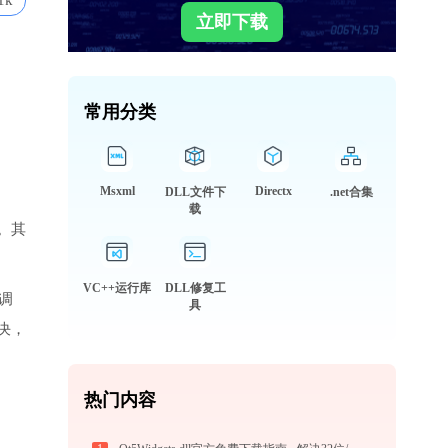
1k
立即下载
常用分类
Msxml
Directx
DLL文件下
.net合集
载
。其
VC++运行库
DLL修复工
被调
具
决，
热门内容