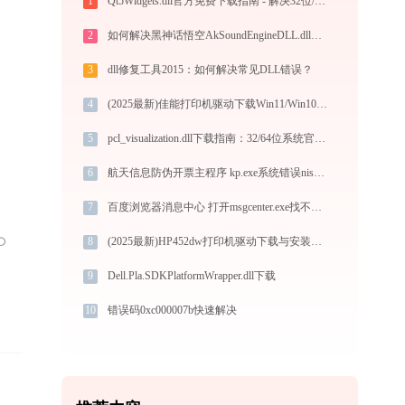
1
Qt5Widgets.dll官方免费下载指南 - 解决32位/64位系统DLL缺失问题
2
如何解决黑神话悟空AkSoundEngineDLL.dll丢失问题
3
dll修复工具2015：如何解决常见DLL错误？
4
(2025最新)佳能打印机驱动下载Win11/Win10官方安装教程
5
pcl_visualization.dll下载指南：32/64位系统官方免费版，解决DLL缺失问题
6
航天信息防伪开票主程序 kp.exe系统错误nisec_zj_ukey.dll丢失如何解决
7
百度浏览器消息中心 打开msgcenter.exe找不到msvcr100.dll怎么办
8
(2025最新)HP452dw打印机驱动下载与安装指南 - 官方驱动支持
9
Dell.Pla.SDKPlatformWrapper.dll下载
10
错误码0xc000007b快速解决