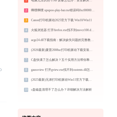
1
电脑无法识别 USB 设备怎么办：安全解决无法识别的 USB 设备及 USB 接口识别问题
2
啊噗啊噗 upupoo-play-bar.exe错误码0xc0000005处理办法
3
Canon打印机驱动2025官方下载 Win10/Win11
4
火狐浏览器 打开firefox.exe找不到msvcr100.dll怎么办
5
acge24.dll下载指南：解决缺失问题的完整教程（32/64位官方免费版）
6
(2026最新)夏普2008uc打印机驱动下载安装全程指导，轻松解决打印问题
7
C盘快满了怎么解决？五个实用方法帮你释放空间
8
gaussview 打开gview.exe找不到custents.dll怎么办
9
(2025最新)兄弟打印机驱动Win11官方下载，兼容Win10/11
10
c盘磁盘清理不了怎么办？详细解决方法解析