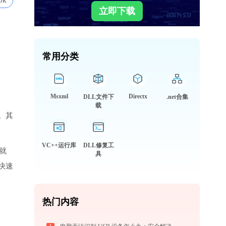
3k
立即下载
常用分类
Msxml
Directx
DLL文件下
.net合集
载
。其
VC++运行库
DLL修复工
件就
具
快速
热门内容