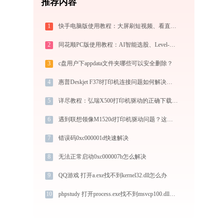
推荐内容
1
快手电脑版使用教程：大屏刷短视频、看直播与PC直播伴侣一站式指南
2
同花顺PC版使用教程：AI智能选股、Level-2行情与极速交易一站式炒股指南
3
c盘用户下appdata文件夹哪些可以安全删除？
4
惠普Deskjet F378打印机连接问题如何解决？-金山毒霸
5
详尽教程：弘瑞X500打印机驱动的正确下载与安装方式
6
遇到联想领像M1520d打印机驱动问题？这里有最全的下载及安装指导
7
错误码0xc000001d快速解决
8
无法正常启动0xc000007b怎么解决
9
QQ游戏 打开a.exe找不到kernel32.dll怎么办
10
phpstudy 打开process.exe找不到msvcp100.dll怎么办