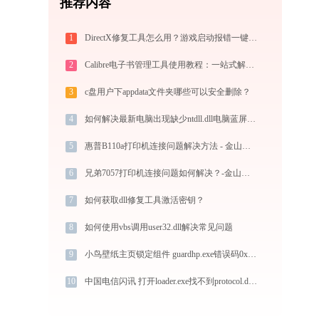
推荐内容
1
DirectX修复工具怎么用？游戏启动报错一键修复全攻略
2
Calibre电子书管理工具使用教程：一站式解决电子书格式转换、元数据管理与设备同步
3
c盘用户下appdata文件夹哪些可以安全删除？
4
如何解决最新电脑出现缺少ntdll.dll电脑蓝屏问题？-金山毒霸
5
惠普B110a打印机连接问题解决方法 - 金山毒霸
6
兄弟7057打印机连接问题如何解决？-金山毒霸
7
如何获取dll修复工具激活密钥？
8
如何使用vbs调用user32.dll解决常见问题
9
小鸟壁纸主页锁定组件 guardhp.exe错误码0xc0000043处理办法
10
中国电信闪讯 打开loader.exe找不到protocol.dll怎么办