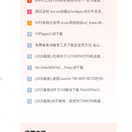
1
win10无法打开msi安装程序包？- 官方最新解决方案
2
测试进程 test.exe加载qt5widgets.dll文件丢失处理办法
3
WPS表格主程序 et.exe系统错误cef_frame.dll丢失如何解决
4
VIPlugins2.dll下载
5
免费修复dll修复工具下载及使用方法-金山毒霸
6
(2026最新) 兄弟DCP-L2550DW打印机连接问题如何解决？-金山毒霸
7
fdcc2a4a3df4e5a5__Setup.dll下载
8
(2026最新) 惠普LaserJet 700 MFP M725f打印机连接指南 -金山毒霸
9
(2025最新)HP D110驱动下载 Win10/Win11官方版
10
(2026最新)详尽教程：联想M7206打印机驱动的正确下载与安装方式