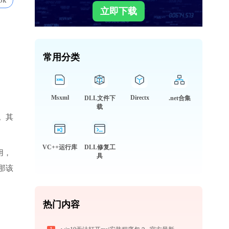
5k
立即下载
常用分类
Msxml
Directx
DLL文件下
.net合集
载
。其
VC++运行库
DLL修复工
用，
具
那该
热门内容