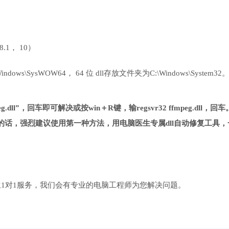
 8.1， 10）
ows\SysWOW64， 64 位 dll存放文件夹为C:\Windows\System32
.dll”，回车即可解决或按win＋R键，输regsvr32 ffmpeg.dll，回车
话，强烈建议使用第一种方法，用电脑医生专属dll自动修复工具，
1对1服务，我们会有专业的电脑工程师为您解决问题。