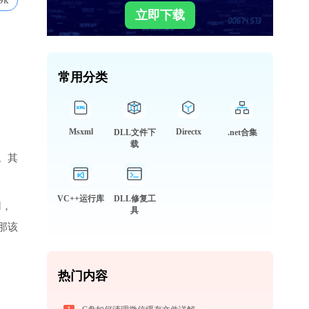
9k
立即下载
常用分类
Msxml
Directx
DLL文件下
.net合集
载
。其
VC++运行库
DLL修复工
用，
具
那该
热门内容