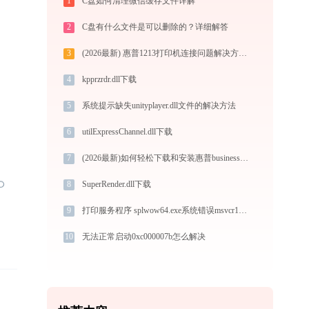
1
C盘如何清理微信缓存文件详解
2
C盘有什么文件是可以删除的？详细解答
3
(2026最新) 惠普1213打印机连接问题解决方法 - 金山毒霸
4
kpprzrdr.dll下载
5
系统提示缺失unityplayer.dll文件的解决方法
6
utilExpressChannel.dll下载
7
(2026最新)如何轻松下载和安装惠普business inkjet 2600dn打印机驱动？跟着这篇指南走
8
SuperRender.dll下载
9
打印服务程序 splwow64.exe系统错误msvcr100.dll丢失如何解决
10
无法正常启动0xc000007b怎么解决