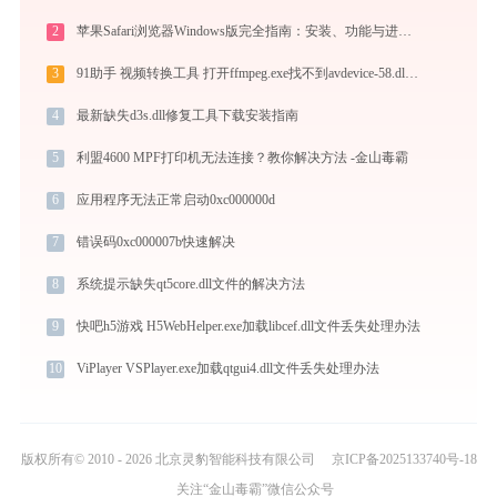
2
苹果Safari浏览器Windows版完全指南：安装、功能与进阶使用技巧全攻略（2026最新）
3
91助手 视频转换工具 打开ffmpeg.exe找不到avdevice-58.dll怎么办
4
最新缺失d3s.dll修复工具下载安装指南
5
利盟4600 MPF打印机无法连接？教你解决方法 -金山毒霸
6
应用程序无法正常启动0xc000000d
7
错误码0xc000007b快速解决
8
系统提示缺失qt5core.dll文件的解决方法
9
快吧h5游戏 H5WebHelper.exe加载libcef.dll文件丢失处理办法
10
ViPlayer VSPlayer.exe加载qtgui4.dll文件丢失处理办法
版权所有© 2010 - 2026 北京灵豹智能科技有限公司
京ICP备2025133740号-18
关注“金山毒霸”微信公众号