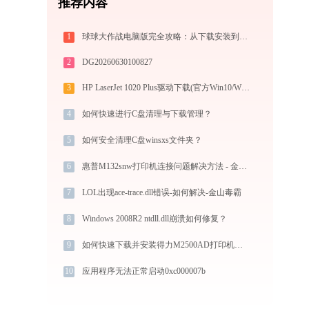
推荐内容
1
球球大作战电脑版完全攻略：从下载安装到模拟器选择，大屏冲分指南
2
DG20260630100827
3
HP LaserJet 1020 Plus驱动下载(官方Win10/Win11)
4
如何快速进行C盘清理与下载管理？
5
如何安全清理C盘winsxs文件夹？
6
惠普M132snw打印机连接问题解决方法 - 金山毒霸
7
LOL出现ace-trace.dll错误-如何解决-金山毒霸
8
Windows 2008R2 ntdll.dll崩溃如何修复？
9
如何快速下载并安装得力M2500AD打印机驱动：详细步骤解析
10
应用程序无法正常启动0xc000007b