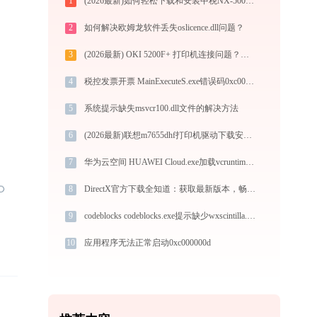
1
(2026最新)如何轻松下载和安装中税NX-500打印机驱动？跟着这篇指南走
2
如何解决欧姆龙软件丢失oslicence.dll问题？
3
(2026最新) OKI 5200F+ 打印机连接问题？教你解决方法 -金山毒霸
4
税控发票开票 MainExecuteS.exe错误码0xc000000d处理办法
5
系统提示缺失msvcr100.dll文件的解决方法
6
(2026最新)联想m7655dhf打印机驱动下载安装步骤详细解析，让安装更简单
7
华为云空间 HUAWEI Cloud.exe加载vcruntime140_1.dll文件丢失处理办法
8
DirectX官方下载全知道：获取最新版本，畅享流畅游戏与多媒体的关键
9
codeblocks codeblocks.exe提示缺少wxscintilla.dll文件的解决办法
10
应用程序无法正常启动0xc000000d