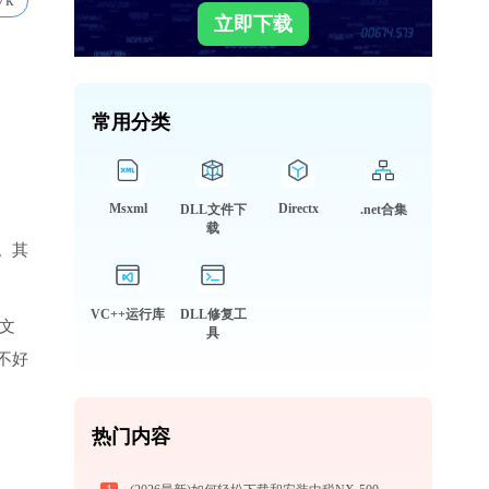
7k
立即下载
常用分类
Msxml
Directx
DLL文件下
.net合集
载
。其
VC++运行库
DLL修复工
L文
具
不好
热门内容