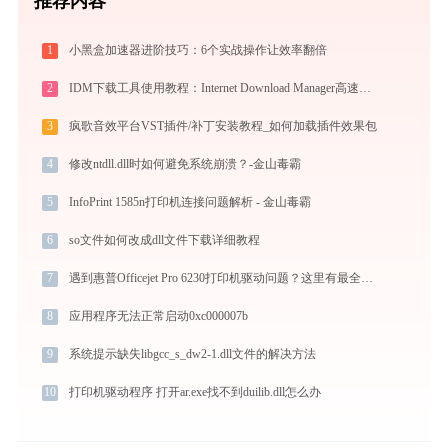
推荐内容
1
小黑盒加速器进阶技巧：6个实战操作让效率翻倍
2
IDM下载工具使用教程：Internet Download Manager高速下载与视频抓取完全指南
3
疯歌音效平台VST插件/补丁安装教程_如何加载插件效果包
4
修改ntdll.dll时如何避免系统崩溃？-金山毒霸
5
InfoPrint 1585n打印机连接问题解析 - 金山毒霸
6
so文件如何改成dll文件下载详细教程
7
遇到惠普Officejet Pro 6230打印机驱动问题？这里有最全的下载及安装指导
8
应用程序无法正常启动0xc000007b
9
系统提示缺失libgcc_s_dw2-1.dll文件的解决方法
10
打印机驱动程序 打开ar.exe找不到duilib.dll怎么办