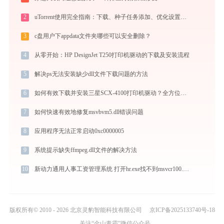
2
uTorrent使用完全指南：下载、种子任务添加、优化设置与BT客户端对比
3
c盘用户下appdata文件夹哪些可以安全删除？
4
从零开始：HP DesignJet T250打印机驱动的下载及安装流程
5
解决ps无法安装缺少dll文件下载问题的方法
6
如何有效下载并安装三星SCX-4100打印机驱动？全方位指导手册
7
如何快速有效地修复msvbvm5.dll错误问题
8
应用程序无法正常启动0xc0000005
9
系统提示缺失ffmpeg.dll文件的解决方法
10
新动力通用人事工资管理系统 打开hr.exe找不到msvcr100.dll怎么办
版权所有© 2010 - 2026 北京灵豹智能科技有限公司
京ICP备2025133740号-18
关注“金山毒霸”微信公众号