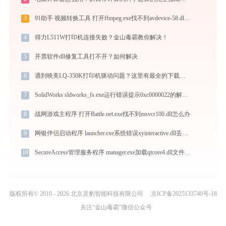
3
91助手 视频转换工具 打开ffmpeg.exe找不到avdevice-58.dll怎么办
4
得力L511W打印机连接失败？金山毒霸教你解决！
5
开票软件dll修复工具打不开？如何解决
6
遇到映美LQ-350K打印机驱动问题？这里有最全的下载及安装指导
7
SolidWorks sldworks_fs.exe运行错误提示0xc0000022的解决办法
8
战网游戏主程序 打开Battle.net.exe找不到msvcr100.dll怎么办
9
网银伴侣启动程序 launcher.exe系统错误xyinteractive.dll丢失如何解决
10
SecureAccess管理服务程序 manager.exe加载qtcore4.dll文件丢失处理办法
版权所有© 2010 - 2026 北京灵豹智能科技有限公司
京ICP备2025133740号-18
关注“金山毒霸”微信公众号