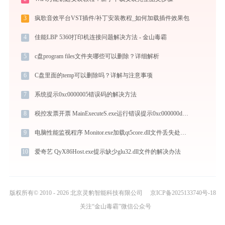
3
疯歌音效平台VST插件/补丁安装教程_如何加载插件效果包
4
佳能LBP 5360打印机连接问题解决方法 - 金山毒霸
5
c盘program files文件夹哪些可以删除？详细解析
6
C盘里面的temp可以删除吗？详解与注意事项
7
系统提示0xc0000005错误码的解决方法
8
税控发票开票 MainExecuteS.exe运行错误提示0xc000000d的解决办法
9
电脑性能监视程序 Monitor.exe加载qt5core.dll文件丢失处理办法
10
爱奇艺 QyX86Host.exe提示缺少glu32.dll文件的解决办法
版权所有© 2010 - 2026 北京灵豹智能科技有限公司
京ICP备2025133740号-18
关注“金山毒霸”微信公众号