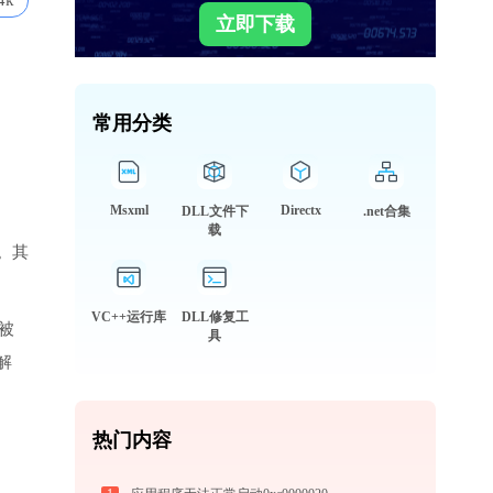
4k
立即下载
常用分类
Msxml
Directx
DLL文件下
.net合集
载
。其
VC++运行库
DLL修复工
会被
具
解
热门内容