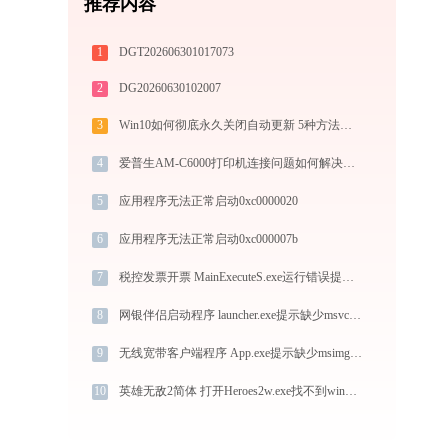
推荐内容
1
DGT202606301017073
2
DG20260630102007
3
Win10如何彻底永久关闭自动更新 5种方法教你永久关闭win10自动更新
4
爱普生AM-C6000打印机连接问题如何解决？-金山毒霸
5
应用程序无法正常启动0xc0000020
6
应用程序无法正常启动0xc000007b
7
税控发票开票 MainExecuteS.exe运行错误提示0xc000000d的解决办法
8
网银伴侣启动程序 launcher.exe提示缺少msvcr100.dll文件的解决办法
9
无线宽带客户端程序 App.exe提示缺少msimg32.dll文件的解决办法
10
英雄无敌2简体 打开Heroes2w.exe找不到wing32.dll怎么办