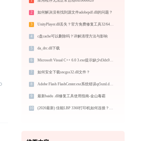
1
应用程序无法正常启动0xc0000020
2
如何解决没有找到源文件adobepdf.dll的问题？
3
UnityPlayer.dll丢失？官方免费修复工具32/64位一键修复
4
c盘cache可以删除吗？详解清理方法与影响
5
da_drc.dll下载
6
Microsoft Visual C++ 6.0 3.exe提示缺少d3dx9_43.dll文件的解决办法
7
如何安全下载sncgss32.dll文件？
8
Adobe Flash FlashCenter.exe系统错误qt5xml.dll丢失如何解决
9
最新baidu .dll修复工具使用指南-金山毒霸
10
(2026最新) 佳能LBP 3360打印机如何连接？-金山毒霸