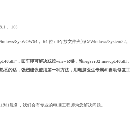
 8.1， 10）
ows\SysWOW64， 64 位 dll存放文件夹为C:\Windows\System32
40.dll”，回车即可解决或按win＋R键，输regsvr32 msvcp140.dll
熟悉的话，强烈建议使用第一种方法，用电脑医生专属dll自动修复
1对1服务，我们会有专业的电脑工程师为您解决问题。