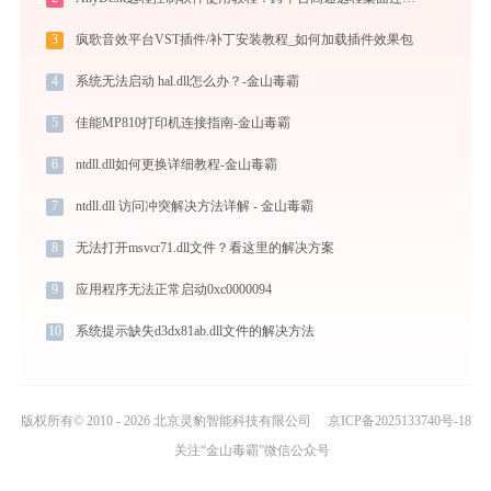
3
疯歌音效平台VST插件/补丁安装教程_如何加载插件效果包
4
系统无法启动 hal.dll怎么办？-金山毒霸
5
佳能MP810打印机连接指南-金山毒霸
6
ntdll.dll如何更换详细教程-金山毒霸
7
ntdll.dll 访问冲突解决方法详解 - 金山毒霸
8
无法打开msvcr71.dll文件？看这里的解决方案
9
应用程序无法正常启动0xc0000094
10
系统提示缺失d3dx81ab.dll文件的解决方法
版权所有© 2010 - 2026 北京灵豹智能科技有限公司
京ICP备2025133740号-18
关注“金山毒霸”微信公众号