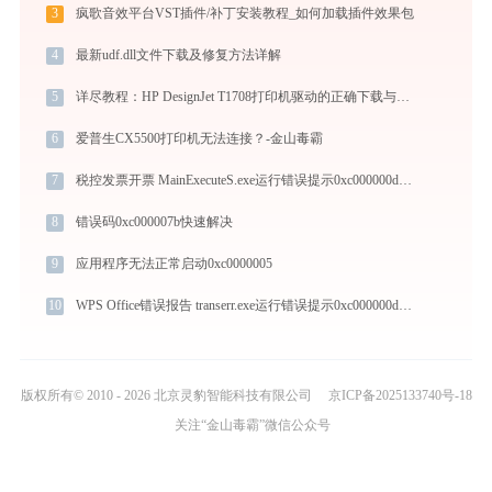
3
疯歌音效平台VST插件/补丁安装教程_如何加载插件效果包
4
最新udf.dll文件下载及修复方法详解
5
详尽教程：HP DesignJet T1708打印机驱动的正确下载与安装方式
6
爱普生CX5500打印机无法连接？-金山毒霸
7
税控发票开票 MainExecuteS.exe运行错误提示0xc000000d的解决办法
8
错误码0xc000007b快速解决
9
应用程序无法正常启动0xc0000005
10
WPS Office错误报告 transerr.exe运行错误提示0xc000000d的解决办法
版权所有© 2010 - 2026 北京灵豹智能科技有限公司
京ICP备2025133740号-18
关注“金山毒霸”微信公众号