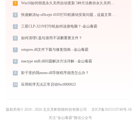
3
Win10如何彻底永久关闭自动更新 5种方法教你永久关闭win10自动更新
4
快速解决hp officejet 4105打印机驱动安装问题，这篇文章告诉你方法
5
三星CLP-321N打印机如何连接电脑？-金山毒霸
6
如何清理C盘垃圾而不误删重要文件？
7
setupres.dll文件下载与修复指南 - 金山毒霸
8
mactype ntdll.dll问题解决方法详解 - 金山毒霸
9
影子里的我mono.dll导致程序崩溃怎么办？
10
应用程序无法正常启动0xc0000022
版权所有© 2010 - 2026 北京灵豹智能科技有限公司
京ICP备2025133740号-18
关注“金山毒霸”微信公众号