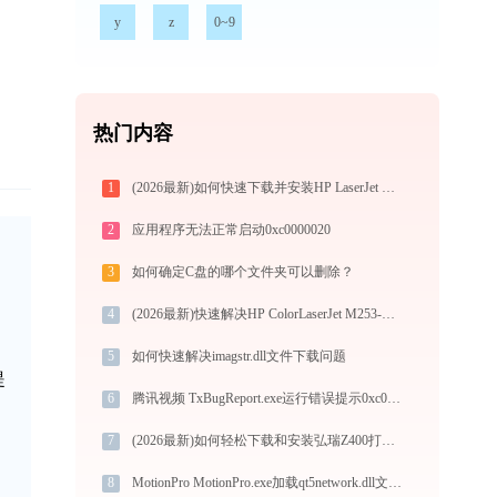
y
z
0~9
热门内容
1
(2026最新)如何快速下载并安装HP LaserJet Professional M1139 MFP打印机驱动：详细步骤解析
2
应用程序无法正常启动0xc0000020
3
如何确定C盘的哪个文件夹可以删除？
的
4
(2026最新)快速解决HP ColorLaserJet M253-M254 PCL-6 (V4)打印机驱动安装问题，这篇文章告诉你方法
5
如何快速解决imagstr.dll文件下载问题
提
6
腾讯视频 TxBugReport.exe运行错误提示0xc000009a的解决办法
7
(2026最新)如何轻松下载和安装弘瑞Z400打印机驱动？跟着这篇指南走
8
MotionPro MotionPro.exe加载qt5network.dll文件丢失处理办法