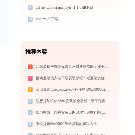
9
api-ms-win-crt-multibyte-l1-1-0.dll下载
10
ieshims.dll下载
推荐内容
1
2026装机严选高保真音乐播放器指南：榨干电脑声卡潜力，酷我音乐PC端WASAPI独占与车载拷歌实操
2
搜狗五笔输入法下载安装教程：老五笔发烧友的极速提效神兵
3
金山毒霸fphelper.exe应用程序错误0xc0000022解决方法
4
联想打印机window安装最全教程：新手免费
5
如何有效下载并安装日图COPY 300打印机驱动？全方位指导手册
6
系统提示0xc000007b错误码的解决方法