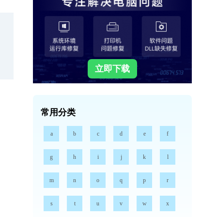
立即下载
常用分类
a
b
c
d
e
f
g
h
i
j
k
l
m
n
o
q
p
r
s
t
u
v
w
x