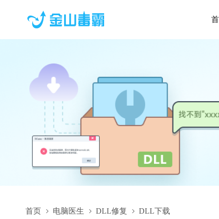
首
首页
电脑医生
DLL修复
DLL下载
NovelSPECTAcqDefine.dll,NovelSPECTAcqDefine.dll下载,Nove