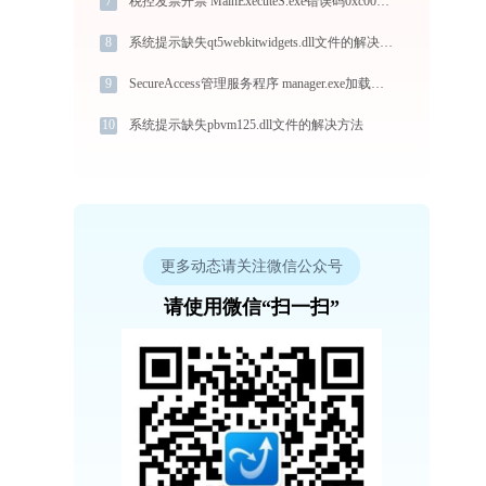
7
税控发票开票 MainExecuteS.exe错误码0xc000000d处理办法
8
系统提示缺失qt5webkitwidgets.dll文件的解决方法
9
SecureAccess管理服务程序 manager.exe加载mfc42d.dll文件丢失处理办法
10
系统提示缺失pbvm125.dll文件的解决方法
更多动态请关注微信公众号
请使用微信“扫一扫”