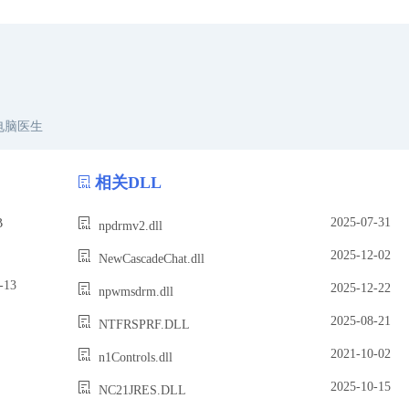
电脑医生
相关DLL
2025-07-31
B
npdrmv2.dll
2025-12-02
NewCascadeChat.dll
13
2025-12-22
npwmsdrm.dll
2025-08-21
NTFRSPRF.DLL
2021-10-02
n1Controls.dll
2025-10-15
NC21JRES.DLL