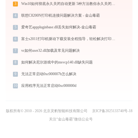
3
Win10如何彻底永久关闭自动更新 5种方法教你永久关闭win10自动更新
4
联想C8200N打印机连接问题解决方案 - 金山毒霸
5
爱奇艺apppluginbase.dll丢失如何解决-金山毒霸
6
富士s2011打印机驱动下载安装全程指导，轻松解决打印问题
7
vc如何user32.dll加载及常见问题解决
8
如何解决尼尔游戏中的msvcp140.dll缺失问题
9
无法正常启动0xc000007b怎么解决
10
应用程序无法正常启动0xc000000d
版权所有© 2010 - 2026 北京灵豹智能科技有限公司
京ICP备2025133740号-18
关注“金山毒霸”微信公众号