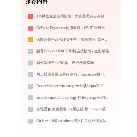
推荐内容
1
115网盘完全使用指南：大容量私有云存储的注册、管理与分享全攻略（2026最新）
2
GeForce Experience使用教程：NVIDIA显卡驱动更新与游戏优化录制完全指南
3
疯歌音效平台VST插件/补丁安装教程_如何加载插件效果包
4
惠普Deskjet 1180C打印机连接指南 - 金山毒霸
5
如何清理自己的C盘：详细步骤指南
6
网上股票交易应用程序 打开xiadan.exe找不到hcrypt.dll怎么办
7
DeviceMonitor wtautoreg.exe加载olepro32.dll文件丢失处理办法
8
autodesk moldflow synergy 打开synergy.exe找不到adwebservices.dll怎么办
9
奥雅爱客 奥雅爱客.exe系统错误ffmpeg.dll丢失如何解决
10
Git ls.exe加载borlndmm.dll文件丢失处理办法