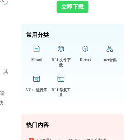
9k
立即下载
常用分类
Msxml
Directx
DLL文件下
.net合集
载
。其
VC++运行库
DLL修复工
被调
具
决，
热门内容