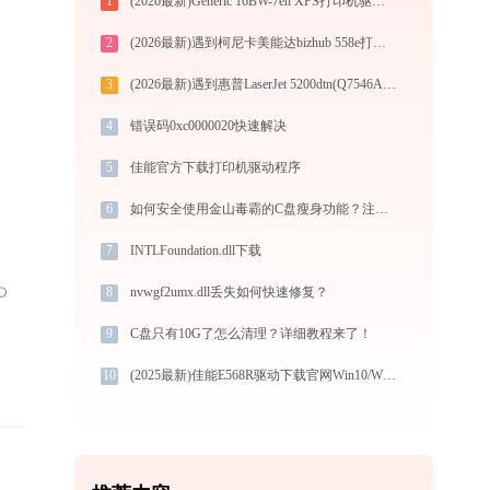
1
(2026最新)Generic 16BW-7en XPS打印机驱动安装全攻略：从下载到安装完全教程
2
(2026最新)遇到柯尼卡美能达bizhub 558e打印机驱动问题？这里有最全的下载及安装指导
3
(2026最新)遇到惠普LaserJet 5200dtn(Q7546A)打印机驱动问题？这里有最全的下载及安装指导
4
错误码0xc0000020快速解决
5
佳能官方下载打印机驱动程序
6
如何安全使用金山毒霸的C盘瘦身功能？注意事项解析
7
INTLFoundation.dll下载
8
nvwgf2umx.dll丢失如何快速修复？
9
C盘只有10G了怎么清理？详细教程来了！
10
(2025最新)佳能E568R驱动下载官网Win10/Win11安装教程