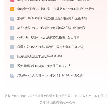
3
疯歌音效平台VST插件/补丁安装教程_如何加载插件效果包
4
京瓷FS-1060DN打印机连接问题如何解决？-金山毒霸
5
极光尔沃Z-603S打印机连接问题解决方法 -金山毒霸
6
shellstyle.dll文件下载及免费修复指南 - 金山毒霸
7
必看！呈妍S420打印机驱动下载与安装的正确姿势
8
应用程序无法正常启动0xc000001d
9
系统提示缺失msvcp71.dll文件的解决方法
10
光明flash工具 打开tool.exe找不到mfc110u.dll怎么办
版权所有© 2010 - 2026 北京灵豹智能科技有限公司
京ICP备2025133740号-18
关注“金山毒霸”微信公众号