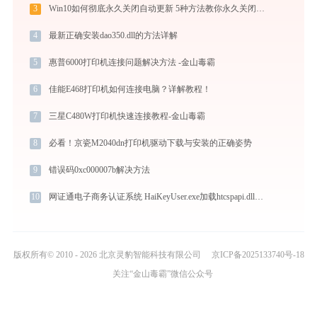
3
Win10如何彻底永久关闭自动更新 5种方法教你永久关闭win10自动更新
4
最新正确安装dao350.dll的方法详解
5
惠普6000打印机连接问题解决方法 -金山毒霸
6
佳能E468打印机如何连接电脑？详解教程！
7
三星C480W打印机快速连接教程-金山毒霸
8
必看！京瓷M2040dn打印机驱动下载与安装的正确姿势
9
错误码0xc000007b解决方法
10
网证通电子商务认证系统 HaiKeyUser.exe加载htcspapi.dll文件丢失处理办法
版权所有© 2010 - 2026 北京灵豹智能科技有限公司
京ICP备2025133740号-18
关注“金山毒霸”微信公众号