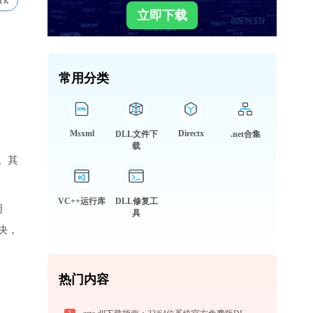
1k
立即下载
常用分类
Msxml
Directx
DLL文件下
.net合集
载
。其
VC++运行库
DLL修复工
调
具
决，
热门内容