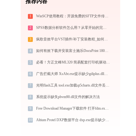
推荐内容
1
WinSCP使用教程：开源免费的SFTP文件传输工具，运维必备远程管理利器
2
SPSS数据分析软件怎么用？从零开始的完整操作指南（附实战案例）
3
疯歌音效平台VST插件/补丁安装教程_如何加载插件效果包
4
如何有效下载并安装富士施乐DocuPrint 180EPS打印机驱动？全方位指导手册
5
必看！方正文峰ML320 简易配套打印机驱动下载与安装的正确姿势
6
广告拦截大师 XsAbt.exe提示缺少gdiplus.dll文件的解决办法
7
光明flash工具 tool.exe加载qt5charts.dll文件丢失处理办法
8
系统提示缺失pbvm90.dll文件的解决方法
9
Free Download Manager下载软件 打开fdm.exe找不到libcrypto-1_1-x64.dll怎么办
10
Altium Protel DXP数据平台 dxp.exe提示缺少msvcr100.dll文件的解决办法