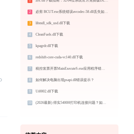
1
zrtc.dll下载指南：32/64位系统官方免费版DLL文件修复教程
2
必剪 BCUT.exe系统错误avcodec-58.dll丢失如何解决
3
libmdl_sdk_usd.dll下载
4
CleanFuels.dll下载
5
kpagrdr.dll下载
6
redshift-core-cuda-vc140.dll下载
7
税控发票开票MainExecuteS.exe应用程序错误0xc000000d解决方法
8
如何解决电脑出现psapi.dll错误提示？
9
Ui0002.dll下载
10
(2026最新) 得实5400H打印机连接问题？如何解决 -金山毒霸