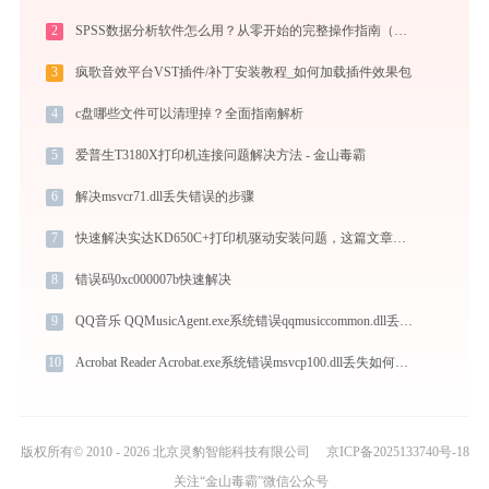
2
SPSS数据分析软件怎么用？从零开始的完整操作指南（附实战案例）
3
疯歌音效平台VST插件/补丁安装教程_如何加载插件效果包
4
c盘哪些文件可以清理掉？全面指南解析
5
爱普生T3180X打印机连接问题解决方法 - 金山毒霸
6
解决msvcr71.dll丢失错误的步骤
7
快速解决实达KD650C+打印机驱动安装问题，这篇文章告诉你方法
8
错误码0xc000007b快速解决
9
QQ音乐 QQMusicAgent.exe系统错误qqmusiccommon.dll丢失如何解决
10
Acrobat Reader Acrobat.exe系统错误msvcp100.dll丢失如何解决
版权所有© 2010 - 2026 北京灵豹智能科技有限公司
京ICP备2025133740号-18
关注“金山毒霸”微信公众号