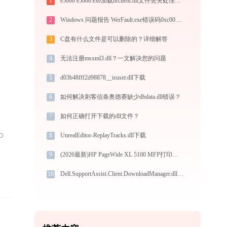
1
e5000 e5000.exe加载nrclient.dll文件丢失处理办法
2
Windows 问题报告 WerFault.exe错误码0xc0000022处理办法
3
C盘有什么文件是可以删除的？详细解答
4
无法注册msxml3.dll？一文解决您的问题
5
d03b48fff2d98878__isuser.dll下载
6
如何解决刺客信条奥德赛缺少dbdata.dll错误？
7
如何正确打开下载的dll文件？
8
UnrealEditor-ReplayTracks.dll下载
9
(2026最新)HP PageWide XL 5100 MFP打印机驱动安装不再难，跟着这些步骤一学就会
10
Dell.SupportAssist.Client.DownloadManager.dll下载