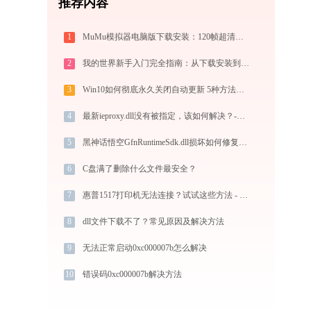
推荐内容
1
MuMu模拟器电脑版下载安装：120帧超清极速运行，电脑玩手游的装机必备神器
2
我的世界新手入门完全指南：从下载安装到生存第一天，一篇讲透
3
Win10如何彻底永久关闭自动更新 5种方法教你永久关闭win10自动更新
4
最新ieproxy.dll没有被指定，该如何解决？-金山毒霸
5
黑神话悟空GfnRuntimeSdk.dll损坏如何修复？-金山毒霸
6
C盘满了删除什么文件最安全？
7
惠普1517打印机无法连接？试试这些方法 - 金山毒霸
8
dll文件下载不了？常见原因及解决方法
9
无法正常启动0xc000007b怎么解决
10
错误码0xc000007b解决方法