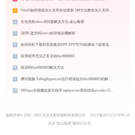
3
Win10如何彻底永久关闭自动更新 5种方法教你永久关闭win10自动更新
4
生化危机xlive.dll问题解决方法-金山毒霸
5
清理C盘空间win+r的详细步骤解析
6
如何轻松下载和安装索尼DPP-FP97打印机驱动？跟着这篇指南走
7
应用程序无法正常启动0xc0000005
8
错误码0xc0000005解决方法
9
腾讯视频 TxBugReport.exe运行错误提示0xc0000005的解决办法
10
MPlayer全能播放器主程序 mplayer.exe系统错误avcodec-55.dll丢失如何解决
版权所有© 2010 - 2026 北京灵豹智能科技有限公司
京ICP备2025133740号-18
关注“金山毒霸”微信公众号