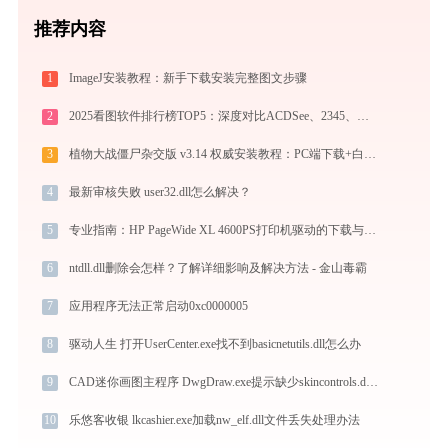
推荐内容
1
ImageJ安装教程：新手下载安装完整图文步骤
2
2025看图软件排行榜TOP5：深度对比ACDSee、2345、光影、Honeyview、FastStone
3
植物大战僵尸杂交版 v3.14 权威安装教程：PC端下载+白屏闪退完美解决
4
最新审核失败 user32.dll怎么解决？
5
专业指南：HP PageWide XL 4600PS打印机驱动的下载与安装步骤详解
6
ntdll.dll删除会怎样？了解详细影响及解决方法 - 金山毒霸
7
应用程序无法正常启动0xc0000005
8
驱动人生 打开UserCenter.exe找不到basicnetutils.dll怎么办
9
CAD迷你画图主程序 DwgDraw.exe提示缺少skincontrols.dll文件的解决办法
10
乐悠客收银 lkcashier.exe加载nw_elf.dll文件丢失处理办法