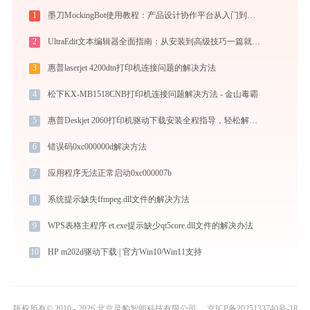
1
墨刀MockingBot使用教程：产品设计协作平台从入门到精通
2
UltraEdit文本编辑器全面指南：从安装到高级技巧一篇就够（附快捷键大全）
3
惠普laserjet 4200dtn打印机连接问题的解决方法
4
松下KX-MB1518CNB打印机连接问题解决方法 - 金山毒霸
5
惠普Deskjet 2060打印机驱动下载安装全程指导，轻松解决打印问题
6
错误码0xc000000d解决方法
7
应用程序无法正常启动0xc000007b
8
系统提示缺失ffmpeg.dll文件的解决方法
9
WPS表格主程序 et.exe提示缺少qt5core.dll文件的解决办法
10
HP m202d驱动下载 | 官方Win10/Win11支持
版权所有© 2010 - 2026 北京灵豹智能科技有限公司
京ICP备2025133740号-18