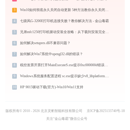
3
Win10如何彻底永久关闭自动更新 5种方法教你永久关闭win10自动更新
4
七级风G-3200E打印机连接失败？教你解决方法 - 金山毒霸
5
兄弟mfc1250打印机驱动安装全攻略：从下载到安装完全教程
6
如何解决setupres.dll不兼容问题？
7
如何解决Win7系统中opengl32.dll的错误？
8
税控发票开票打开MainExecuteS.exe提示0xc000000d错误码怎么办
9
Windows系统服务配置进程 sc.exe提示缺少v8_libplatform.dll文件的解决办法
10
HP 9015驱动下载(官方)-Win10/Win11支持
版权所有© 2010 - 2026 北京灵豹智能科技有限公司
京ICP备2025133740号-18
关注“金山毒霸”微信公众号