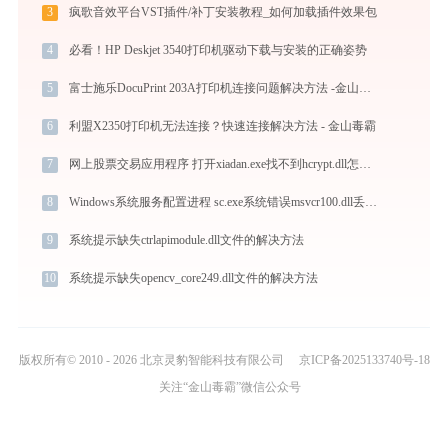
3
疯歌音效平台VST插件/补丁安装教程_如何加载插件效果包
4
必看！HP Deskjet 3540打印机驱动下载与安装的正确姿势
5
富士施乐DocuPrint 203A打印机连接问题解决方法 -金山毒霸
6
利盟X2350打印机无法连接？快速连接解决方法 - 金山毒霸
7
网上股票交易应用程序 打开xiadan.exe找不到hcrypt.dll怎么办
8
Windows系统服务配置进程 sc.exe系统错误msvcr100.dll丢失如何解决
9
系统提示缺失ctrlapimodule.dll文件的解决方法
10
系统提示缺失opencv_core249.dll文件的解决方法
版权所有© 2010 - 2026 北京灵豹智能科技有限公司
京ICP备2025133740号-18
关注“金山毒霸”微信公众号