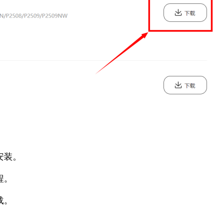
安装。
程。
载。