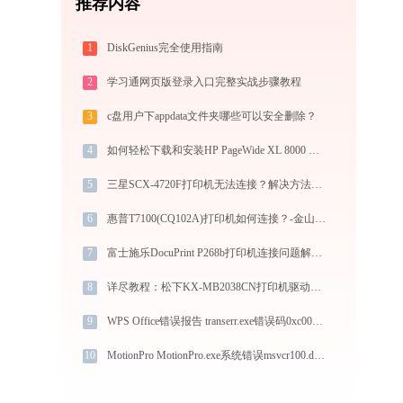
推荐内容
1
DiskGenius完全使用指南
2
学习通网页版登录入口完整实战步骤教程
3
c盘用户下appdata文件夹哪些可以安全删除？
4
如何轻松下载和安装HP PageWide XL 8000 Bp打印机驱动？跟着这篇指南走
5
三星SCX-4720F打印机无法连接？解决方法在这里！-金山毒霸
6
惠普T7100(CQ102A)打印机如何连接？-金山毒霸
7
富士施乐DocuPrint P268b打印机连接问题解析-金山毒霸
8
详尽教程：松下KX-MB2038CN打印机驱动的正确下载与安装方式
9
WPS Office错误报告 transerr.exe错误码0xc000000d处理办法
10
MotionPro MotionPro.exe系统错误msvcr100.dll丢失如何解决