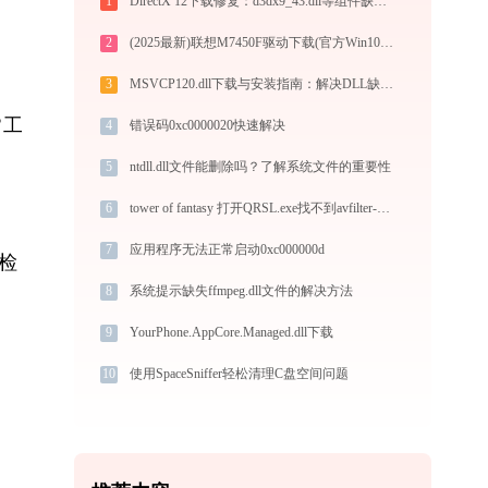
1
DirectX 12下载修复：d3dx9_43.dll等组件缺失解决
2
(2025最新)联想M7450F驱动下载(官方Win10/Win11)
3
MSVCP120.dll下载与安装指南：解决DLL缺失问题的完整方案
常工
4
错误码0xc0000020快速解决
5
ntdll.dll文件能删除吗？了解系统文件的重要性
6
tower of fantasy 打开QRSL.exe找不到avfilter-7.dll怎么办
7
应用程序无法正常启动0xc000000d
检
8
系统提示缺失ffmpeg.dll文件的解决方法
9
YourPhone.AppCore.Managed.dll下载
10
使用SpaceSniffer轻松清理C盘空间问题