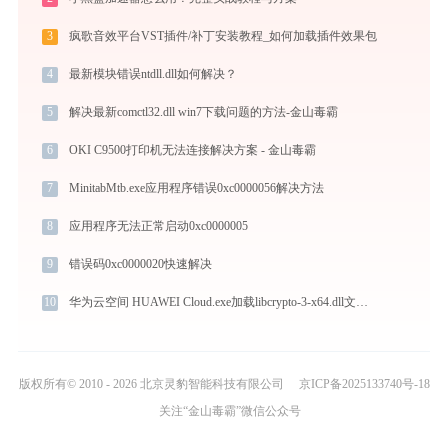
3
疯歌音效平台VST插件/补丁安装教程_如何加载插件效果包
4
最新模块错误ntdll.dll如何解决？
5
解决最新comctl32.dll win7下载问题的方法-金山毒霸
6
OKI C9500打印机无法连接解决方案 - 金山毒霸
7
MinitabMtb.exe应用程序错误0xc0000056解决方法
8
应用程序无法正常启动0xc0000005
9
错误码0xc0000020快速解决
10
华为云空间 HUAWEI Cloud.exe加载libcrypto-3-x64.dll文件丢失处理办法
版权所有© 2010 - 2026 北京灵豹智能科技有限公司
京ICP备2025133740号-18
关注“金山毒霸”微信公众号