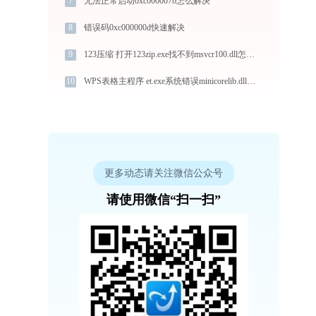
7
无法正常启动0xc000007b怎么解决
8
错误码0xc000000d快速解决
9
123压缩 打开123zip.exe找不到msvcr100.dll怎么办
10
WPS表格主程序 et.exe系统错误minicorelib.dll丢失如何解决
更多动态请关注微信公众号
请使用微信“扫一扫”