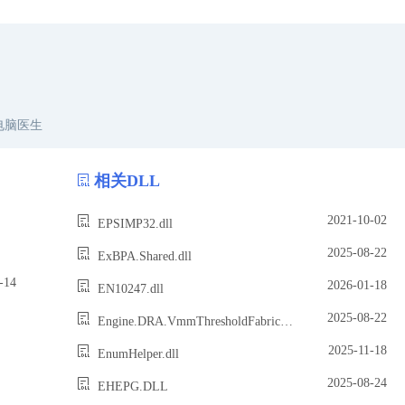
电脑医生
相关DLL
2021-10-02
EPSIMP32.dll
2025-08-22
ExBPA.Shared.dll
14
2026-01-18
EN10247.dll
2025-08-22
Engine.DRA.VmmThresholdFabric.dll
2025-11-18
EnumHelper.dll
2025-08-24
EHEPG.DLL