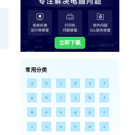
立即下载
常用分类
a
b
c
d
e
f
g
h
i
j
k
l
m
n
o
q
p
r
s
t
u
v
w
x