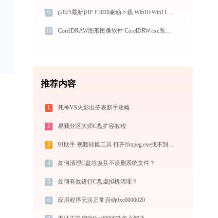
9
(2025最新)HP P3010驱动下载 Win10/Win11官方版
10
CorelDRAW图形图像软件 CorelDRW.exe系统错误mfc71u.dll丢失如何解决
推荐内容
1
死神VS火影出招表新手攻略
2
易我分区大师C盘扩容教程
3
91助手 视频转换工具 打开ffmpeg.exe找不到avdevice-58.dll怎么办
4
如何清理C盘垃圾且不误删系统文件？
5
如何有效进行C盘虚拟机清理？
6
应用程序无法正常启动0xc0000020