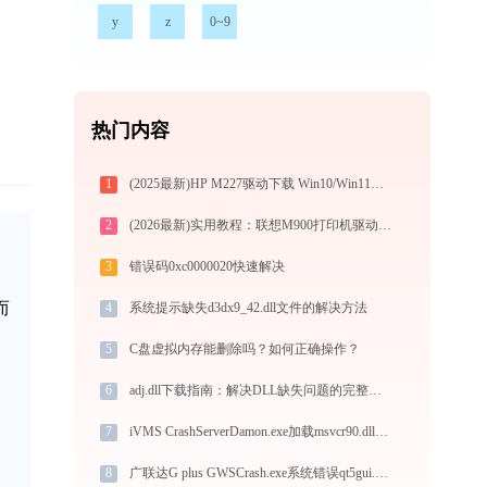
y
z
0~9
热门内容
1
(2025最新)HP M227驱动下载 Win10/Win11官方版安装
2
(2026最新)实用教程：联想M900打印机驱动的下载与安装技巧
3
错误码0xc0000020快速解决
而
4
系统提示缺失d3dx9_42.dll文件的解决方法
5
C盘虚拟内存能删除吗？如何正确操作？
6
adj.dll下载指南：解决DLL缺失问题的完整方案
7
iVMS CrashServerDamon.exe加载msvcr90.dll文件丢失处理办法
8
广联达G plus GWSCrash.exe系统错误qt5gui.dll丢失如何解决