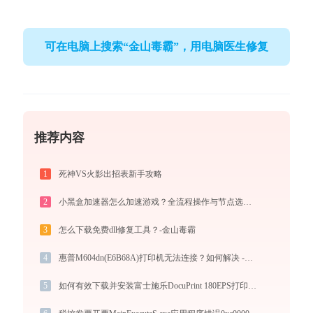
可在电脑上搜索“金山毒霸”，用电脑医生修复
推荐内容
1
死神VS火影出招表新手攻略
2
小黑盒加速器怎么加速游戏？全流程操作与节点选择指南
3
怎么下载免费dll修复工具？-金山毒霸
4
惠普M604dn(E6B68A)打印机无法连接？如何解决 -金山毒霸
5
如何有效下载并安装富士施乐DocuPrint 180EPS打印机驱动？全方位指导手册