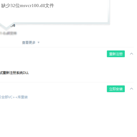
缺少32位msvcr100.dll文件