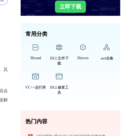
3k
立即下载
常用分类
Msxml
Directx
DLL文件下
.net合集
载
。其
VC++运行库
DLL修复工
件就会
具
速解
热门内容