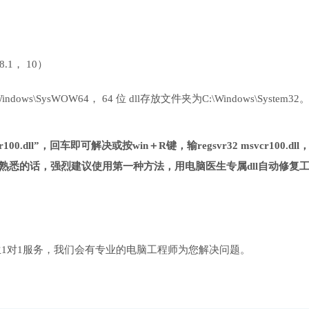
 8.1， 10）
ows\SysWOW64， 64 位 dll存放文件夹为C:\Windows\System32
00.dll”，回车即可解决或按win＋R键，输regsvr32 msvcr100.dll
熟悉的话，强烈建议使用第一种方法，用电脑医生专属dll自动修复
1对1服务，我们会有专业的电脑工程师为您解决问题。