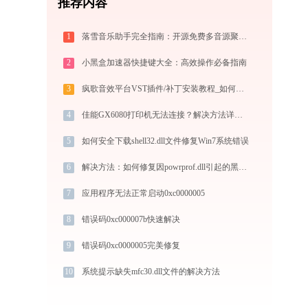
推荐内容
1
落雪音乐助手完全指南：开源免费多音源聚合音乐播放器的安装、配置与使用技巧（2026最新）
2
小黑盒加速器快捷键大全：高效操作必备指南
3
疯歌音效平台VST插件/补丁安装教程_如何加载插件效果包
4
佳能GX6080打印机无法连接？解决方法详解！-金山毒霸
5
如何安全下载shell32.dll文件修复Win7系统错误
6
解决方法：如何修复因powrprof.dll引起的黑屏问题
7
应用程序无法正常启动0xc0000005
8
错误码0xc000007b快速解决
9
错误码0xc0000005完美修复
10
系统提示缺失mfc30.dll文件的解决方法