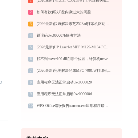
1
(2026最新) 理光SP C352DN打印机连接失败？教你快速解决！-金山毒霸
2
如何有效解决C盘内存过大的问题
3
(2026最新)快速解决东芝2523ad打印机驱动安装问题，这篇文章告诉你方法
4
错误码0xc000007b解决方法
5
(2026最新)HP LaserJet MFP M129-M134 PCLm-S打印机驱动如何下载安装？这里有你需要的所有信息
6
找不到msvcr100.dll在哪个位置，计算机msvcr100.dll丢失的解决方法，实测有效
7
(2026最新)完美解决兄弟MFC-790CW打印机驱动安装困扰，全面下载安装教程
8
应用程序无法正常启动0xc0000020
9
应用程序无法正常启动0xc000000d
10
WPS Office错误报告transerr.exe应用程序错误0xc000000d解决方法