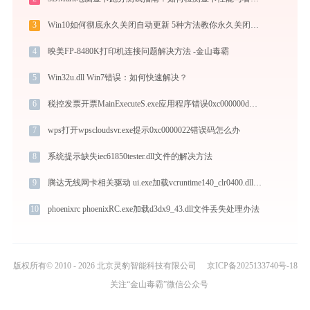
3
Win10如何彻底永久关闭自动更新 5种方法教你永久关闭win10自动更新
4
映美FP-8480K打印机连接问题解决方法 -金山毒霸
5
Win32u.dll Win7错误：如何快速解决？
6
税控发票开票MainExecuteS.exe应用程序错误0xc000000d解决方法
7
wps打开wpscloudsvr.exe提示0xc0000022错误码怎么办
8
系统提示缺失iec61850tester.dll文件的解决方法
9
腾达无线网卡相关驱动 ui.exe加载vcruntime140_clr0400.dll文件丢失处理办法
10
phoenixrc phoenixRC.exe加载d3dx9_43.dll文件丢失处理办法
版权所有© 2010 - 2026 北京灵豹智能科技有限公司
京ICP备2025133740号-18
关注“金山毒霸”微信公众号