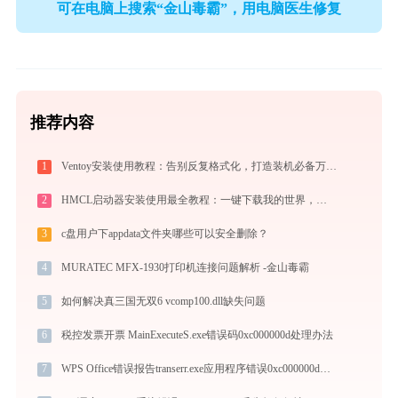
可在电脑上搜索“金山毒霸”，用电脑医生修复
推荐内容
1
Ventoy安装使用教程：告别反复格式化，打造装机必备万能U盘启动盘
2
HMCL启动器安装使用最全教程：一键下载我的世界，轻松搞定Mod与Java配置
3
c盘用户下appdata文件夹哪些可以安全删除？
4
MURATEC MFX-1930打印机连接问题解析 -金山毒霸
5
如何解决真三国无双6 vcomp100.dll缺失问题
6
税控发票开票 MainExecuteS.exe错误码0xc000000d处理办法
7
WPS Office错误报告transerr.exe应用程序错误0xc000000d解决方法