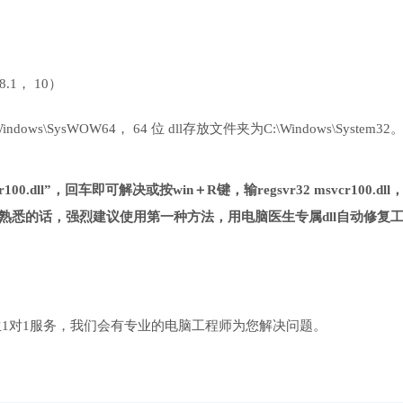
 8.1， 10）
ows\SysWOW64， 64 位 dll存放文件夹为C:\Windows\System32
00.dll”，回车即可解决或按win＋R键，输regsvr32 msvcr100.dll
熟悉的话，强烈建议使用第一种方法，用电脑医生专属dll自动修复
1对1服务，我们会有专业的电脑工程师为您解决问题。