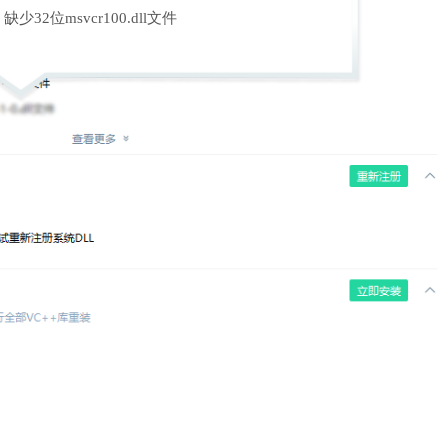
缺少32位msvcr100.dll文件