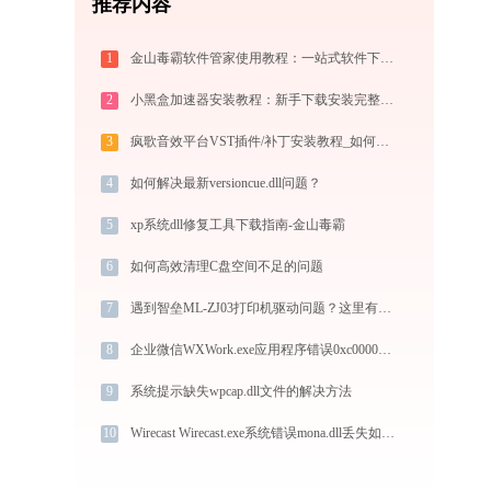
推荐内容
1
金山毒霸软件管家使用教程：一站式软件下载安装管理，让电脑始终保持最佳状态
2
小黑盒加速器安装教程：新手下载安装完整步骤
3
疯歌音效平台VST插件/补丁安装教程_如何加载插件效果包
4
如何解决最新versioncue.dll问题？
5
xp系统dll修复工具下载指南-金山毒霸
6
如何高效清理C盘空间不足的问题
7
遇到智垒ML-ZJ03打印机驱动问题？这里有最全的下载及安装指导
8
企业微信WXWork.exe应用程序错误0xc0000096解决方法
9
系统提示缺失wpcap.dll文件的解决方法
10
Wirecast Wirecast.exe系统错误mona.dll丢失如何解决