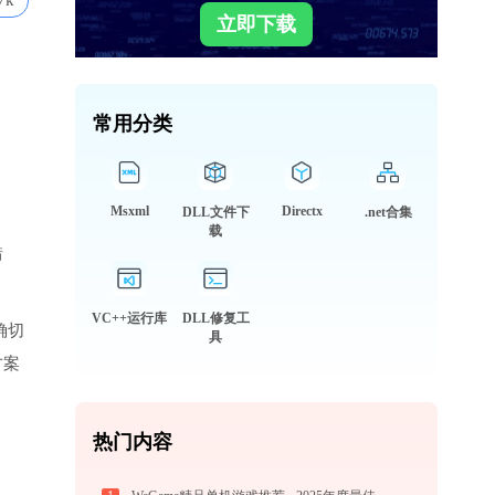
7k
立即下载
常用分类
Msxml
Directx
DLL文件下
.net合集
载
错
VC++运行库
DLL修复工
确切
具
方案
热门内容