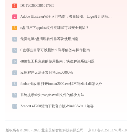
1
DGT202606301017075
2
Adobe Illustrator完全入门指南：矢量绘图、Logo设计到商业插画的必备工具详解
3
c盘用户下appdata文件夹哪些可以安全删除？
4
免费电脑c盘清理软件推荐及使用指南
5
C盘哪些目录可以删除？详尽解答与操作指南
6
dll修复工具免费的使用指南：快速解决系统问题
7
应用程序无法正常启动0xc000007b
8
foobar播放器 打开foobar2000.exe找不到zlib1.dll怎么办
9
系统提示缺失mapgissvrdll文件的解决方法
10
Zenpert 4T200驱动下载官方版-Win10/Win11兼容
版权所有© 2010 - 2026 北京灵豹智能科技有限公司
京ICP备2025133740号-18