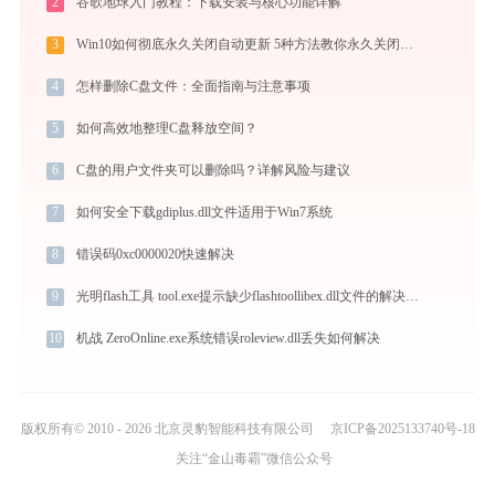
2
谷歌地球入门教程：下载安装与核心功能详解
3
Win10如何彻底永久关闭自动更新 5种方法教你永久关闭win10自动更新
4
怎样删除C盘文件：全面指南与注意事项
5
如何高效地整理C盘释放空间？
6
C盘的用户文件夹可以删除吗？详解风险与建议
7
如何安全下载gdiplus.dll文件适用于Win7系统
8
错误码0xc0000020快速解决
9
光明flash工具 tool.exe提示缺少flashtoollibex.dll文件的解决办法
10
机战 ZeroOnline.exe系统错误roleview.dll丢失如何解决
版权所有© 2010 - 2026 北京灵豹智能科技有限公司
京ICP备2025133740号-18
关注“金山毒霸”微信公众号