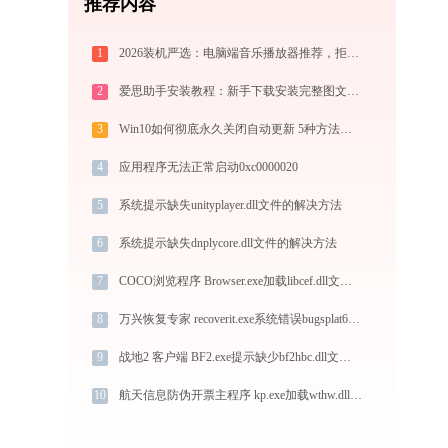
推荐内容
1
2026装机严选：电脑端音乐播放器推荐，拒绝流氓捆绑，还原极致无损心流音质
2
爱思助手安装教程：新手下载安装完整图文指南
3
Win10如何彻底永久关闭自动更新 5种方法教你永久关闭win10自动更新
4
应用程序无法正常启动0xc0000020
5
系统提示缺失unityplayer.dll文件的解决方法
6
系统提示缺失dnplycore.dll文件的解决方法
7
COCO浏览程序 Browser.exe加载libcef.dll文件丢失处理办法
8
万兴恢复专家 recoverit.exe系统错误bugsplat64.dll丢失如何解决
9
战地2 客户端 BF2.exe提示缺少bf2hbc.dll文件的解决办法
10
航天信息防伪开票主程序 kp.exe加载wthw.dll文件丢失处理办法