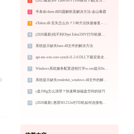
1
(2025最新)HP LaserJet P1106驱动下载(官方Win10/Win11)
2
半条命client.dll问题解析及解决方法-金山毒霸
3
eToken.dll 丢失怎么办？3 种方法快速修复 - 专家教程
4
(2026最新)找不到Objet Eden350V打印机驱动？这篇全面下载安装指南帮到你
5
系统提示缺失base.dll文件的解决方法
6
api-ms-win-core-synch-l1-2-0.DLL下载安装全攻略 - 官方免费32/64位系统修复指南
7
Windows系统服务配置进程打开sc.exe提示0xc0000017错误码怎么办
8
系统提示缺失renderkit_windows.dll文件的解决方法
9
c盘100g怎么清理？快速释放磁盘空间的技巧
10
(2026最新) 惠普M1212nf打印机如何连接电脑？-金山毒霸