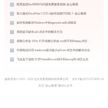
4
暗黑血统0xc000007b问题免费修复指南-金山毒霸
5
富士施乐DocuPrint C2555 d如何连接打印机？-金山毒霸
6
如何有效解决Windows中的appcrash ntdll.dll错误
7
系统提示缺失sal3.dll文件的解决方法
8
成都公积金 105rc 打开成都公积金.exe找不到ffmpeg.dll怎么办
9
中国电信闪讯 loader.exe提示缺少qt5core.dll文件的解决办法
10
飞信盒子进程 打开FetionBox.exe找不到msvcp90.dll怎么办
版权所有© 2010 - 2026 北京灵豹智能科技有限公司
京ICP备2025133740号-18
关注“金山毒霸”微信公众号