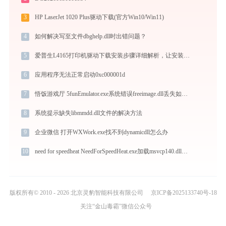
3
HP LaserJet 1020 Plus驱动下载(官方Win10/Win11)
4
如何解决写至文件dbghelp.dll时出错问题？
5
爱普生L4165打印机驱动下载安装步骤详细解析，让安装更简单
6
应用程序无法正常启动0xc000001d
7
悟饭游戏厅 5funEmulator.exe系统错误freeimage.dll丢失如何解决
8
系统提示缺失libmmdd.dll文件的解决方法
9
企业微信 打开WXWork.exe找不到dynamicdll怎么办
10
need for speedheat NeedForSpeedHeat.exe加载msvcp140.dll文件丢失处理办法
版权所有© 2010 - 2026 北京灵豹智能科技有限公司
京ICP备2025133740号-18
关注“金山毒霸”微信公众号