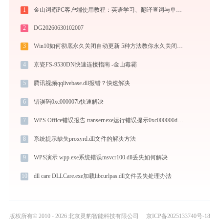
1
金山词霸PC客户端使用教程：英语学习、翻译查词与单词记忆的一站式语言助手
2
DG20260630102007
3
Win10如何彻底永久关闭自动更新 5种方法教你永久关闭win10自动更新
4
京瓷FS-9530DN快速连接指南 -金山毒霸
5
腾讯视频qqlivebase.dll报错？快速解决
6
错误码0xc000007b快速解决
7
WPS Office错误报告 transerr.exe运行错误提示0xc000000d的解决办法
8
系统提示缺失proxyrd.dll文件的解决方法
9
WPS演示 wpp.exe系统错误msvcr100.dll丢失如何解决
10
dll care DLLCare.exe加载libcurlpas.dll文件丢失处理办法
版权所有© 2010 - 2026 北京灵豹智能科技有限公司
京ICP备2025133740号-18