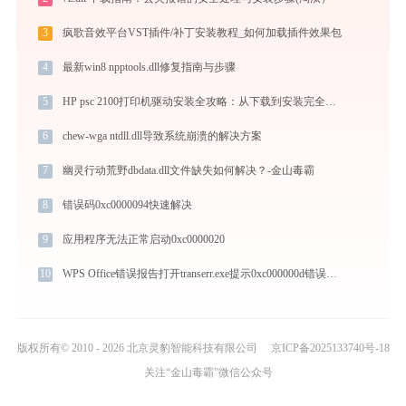
3
疯歌音效平台VST插件/补丁安装教程_如何加载插件效果包
4
最新win8 npptools.dll修复指南与步骤
5
HP psc 2100打印机驱动安装全攻略：从下载到安装完全教程
6
chew-wga ntdll.dll导致系统崩溃的解决方案
7
幽灵行动荒野dbdata.dll文件缺失如何解决？-金山毒霸
8
错误码0xc0000094快速解决
9
应用程序无法正常启动0xc0000020
10
WPS Office错误报告打开transerr.exe提示0xc000000d错误码怎么办
版权所有© 2010 - 2026 北京灵豹智能科技有限公司
京ICP备2025133740号-18
关注“金山毒霸”微信公众号