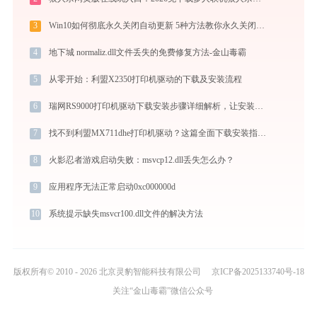
3
Win10如何彻底永久关闭自动更新 5种方法教你永久关闭win10自动更新
4
地下城 normaliz.dll文件丢失的免费修复方法-金山毒霸
5
从零开始：利盟X2350打印机驱动的下载及安装流程
6
瑞网RS9000打印机驱动下载安装步骤详细解析，让安装更简单
7
找不到利盟MX711dhe打印机驱动？这篇全面下载安装指南帮到你
8
火影忍者游戏启动失败：msvcp12.dll丢失怎么办？
9
应用程序无法正常启动0xc000000d
10
系统提示缺失msvcr100.dll文件的解决方法
版权所有© 2010 - 2026 北京灵豹智能科技有限公司
京ICP备2025133740号-18
关注“金山毒霸”微信公众号