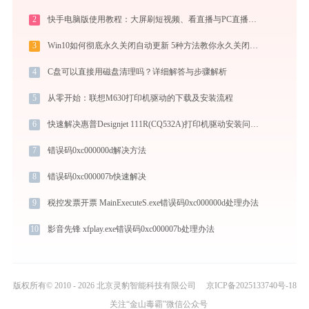
2
快手电脑版使用教程：大屏刷短视频、看直播与PC直播伴侣一站式指南
3
Win10如何彻底永久关闭自动更新 5种方法教你永久关闭win10自动更新
4
C盘可以直接用磁盘清理吗？详细解答与步骤解析
5
从零开始：联想M630打印机驱动的下载及安装流程
6
快速解决惠普Designjet 111R(CQ532A)打印机驱动安装问题，这篇文章告诉你方法
7
错误码0xc000000d解决方法
8
错误码0xc000007b快速解决
9
税控发票开票 MainExecuteS.exe错误码0xc000000d处理办法
10
影音先锋 xfplay.exe错误码0xc000007b处理办法
版权所有© 2010 - 2026 北京灵豹智能科技有限公司
京ICP备2025133740号-18
关注“金山毒霸”微信公众号