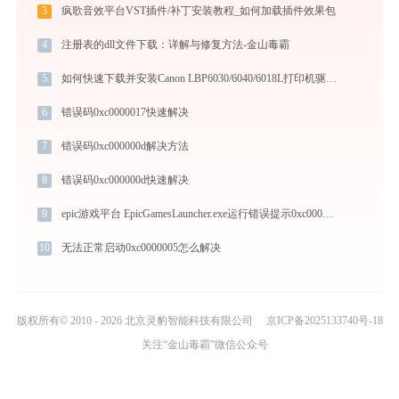
3
疯歌音效平台VST插件/补丁安装教程_如何加载插件效果包
4
注册表的dll文件下载：详解与修复方法-金山毒霸
5
如何快速下载并安装Canon LBP6030/6040/6018L打印机驱动：详细步骤解析
6
错误码0xc0000017快速解决
7
错误码0xc000000d解决方法
8
错误码0xc000000d快速解决
9
epic游戏平台 EpicGamesLauncher.exe运行错误提示0xc0000006的解决办法
10
无法正常启动0xc0000005怎么解决
版权所有© 2010 - 2026 北京灵豹智能科技有限公司
京ICP备2025133740号-18
关注“金山毒霸”微信公众号