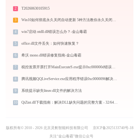
2
T20260630105915
3
Win10如何彻底永久关闭自动更新 5种方法教你永久关闭win10自动更新
4
win7启动 ntdll.dll错误怎么办？-金山毒霸
5
office.dll文件丢失：如何快速恢复？
6
希沃 mono.dll错误修复指南-金山毒霸
7
税控发票开票打开MainExecuteS.exe提示0xc000000d错误码怎么办
8
腾讯视频QQLiveService.exe应用程序错误0xc0000096解决方法
9
系统提示缺失liteav.dll文件的解决方法
10
QtZint.dll下载指南：解决DLL缺失问题的完整方案 - 32/64位官方免费版
版权所有© 2010 - 2026 北京灵豹智能科技有限公司
京ICP备2025133740号-18
关注“金山毒霸”微信公众号